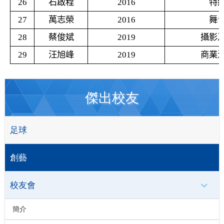
26
石啟程
2016
特
27
萬志榮
2016
舞
28
蔡俊斌
2019
攝影
29
汪旭峰
2019
商業
傑出校友
足球
創藝
校友會
簡介