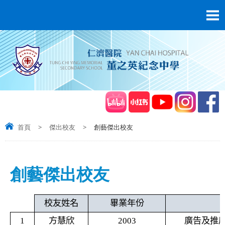
首頁
>
傑出校友
>
創藝傑出校友
創藝傑出校友
校友姓名
畢業年份
1
方慧欣
2003
廣告及推