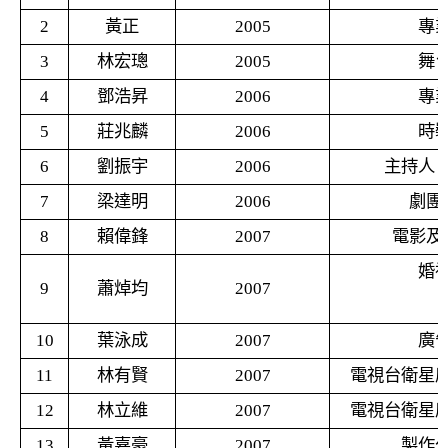
2
黃正
2005
專
3
林宏璁
2005
舞
4
鄧浩昇
2006
專
5
莊兆麟
2006
時
6
劉振宇
2006
主持人
7
梁達明
2006
劇團
8
賴偉鋒
2007
電影及
婚
9
蕭焯均
2007
10
葉泳成
2007
廣
11
林有賢
2007
電視台衛星
12
林立維
2007
電視台衛星
13
黃嘉豪
2007
製作