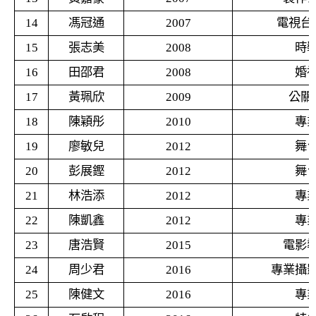
14
馮冠通
2007
電視台
15
張志美
2008
時
16
田邵君
2008
婚
17
黃珮欣
2009
公關
18
陳穎彤
2010
專
19
廖敏兒
2012
舞
20
彭展鏗
2012
舞
21
林浩添
2012
專
22
陳凱鑫
2012
專
23
唐浩賢
2015
電影
24
周少君
2016
專業攝
25
陳健文
2016
專