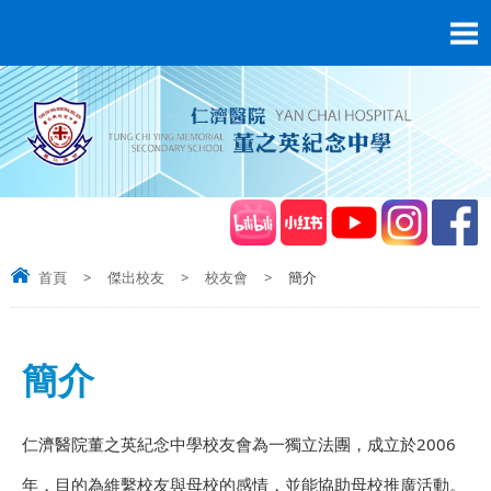
首頁
>
傑出校友
>
校友會
>
簡介
簡介
仁濟醫院董之英紀念中學校友會為一獨立法團，成立於2006
年，目的為維繫校友與母校的感情，並能協助母校推廣活動。