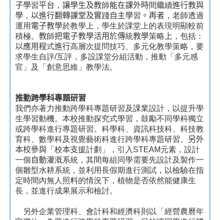
子學
習
平台
，
讓學生及教
師
能在課外時
間
繼
續
進行教與
學
，
以進行翻轉課堂及實
踐
自主學
習
。再者
，老師透過
運用
電子教學
於教學上，學生於課堂上的表現明顯較前
積極。
教
師
把電子教學活用於傳
統
教學
策略
上
，包括：
以應用程
式
進行
高層次提問技巧、多元化教學策略，要
求學生自評
/
互評，多設課堂分組活動，推動「多元感
官」及「創意思維」教學法。
推動跨學科專題研習
我們亦著力推動跨學科專題研習及課業設計，以提升學
生學習動機。本校推動探究式學習，鼓勵不同學科獨立
或跨學科進行專題研習。科學科、資訊科技科、科技教
育科、數學科及視覺藝術科進行跨學科專題研習。
另外
本校參與
「校
本支
援計劃」，引入
STEAM
元素，設計
一個
自動灌
溉系統，其間每組同學需要先設計及製作一
個雛型水耕系統，並利用長假期進行測試，以檢驗在指
定時間內無人照料的情況下，植物是否依然能健康生
長，並進行成果展示和檢討。
另外企業管理科、會計科和經濟科則以「經營農曆年