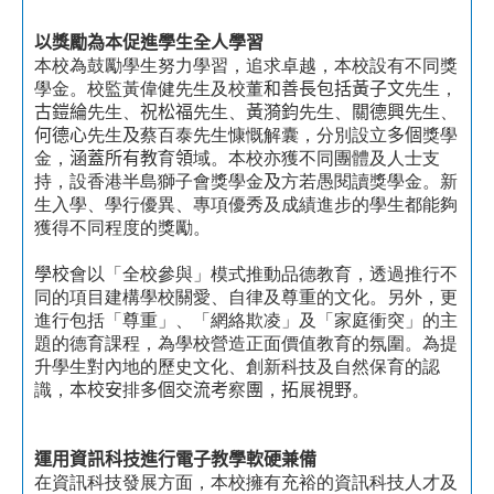
以
獎勵為本促進學生
全人學
習
本校為鼓勵學生努力學習，追求卓越，本校設有不同獎
學金。校監黃偉健先生及校董
和善長包括黃子文
先生，
古鎧綸
先生、
祝松福
先生、
黃漪鈞
先生、
關德興
先生、
何德心
先生
及
蔡百泰先生慷慨解囊，分別設立
多個
獎學
金，
涵蓋所有教
育
領
域。本校亦獲不同團體及人士支
持，設香港半島獅子會獎學金
及
方若愚閱讀獎學金。新
生入學、學行優異、專項優秀及成績進步的學生都能夠
獲得不同程度的獎勵。
學校
會以「全校參與」模式推動品德教育，透過推行不
同的項目建構學校關愛、自律及尊重的文化。另外，更
進行包括「尊重」、「網絡欺凌」及「家庭衝突」的主
題的德育課程，為學校營造正面價值教育的氛圍。為提
升學生對內地的歷史文化、創新科技及自然保育的認
識，
本校安
排
多個交流考
察
團
，
拓
展
視野
。
運用資
訊
科技進行電子教學軟硬兼備
在資訊科技發展方面，本校擁有充裕的資訊科技人才及