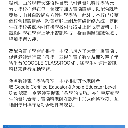
設施。由於現時大部份科目都已引進資訊科技學習元
素，學校不但在每一個課室加入電腦設施，以配合課程
發展，而且自設網頁方便同學學習。此外，本校已於整
個校舍鋪設網絡，設置寬頻上網及無線網絡系統，使師
生在學校各處均可連接學校伺服器及上網找尋資料，並
鼓勵同學在學習上活用資訊科技，從而擴闊知識領域，
增加學習興趣。
為
配合電子學習的推行，本
校已
購入了大量平板電腦，
促進老師進行電子教學，
並
製作電子教材
及開設電子學
習
平台
(GOOGLE CLASSROOM)
，讓學生可運用資訊
科技來進行互動學習。
藉著教師電子學習教室，本校推動其他老師考
取
Google Certified Educator & Apple Educator Level
One
認證，令老師掌握電子教學的技巧。亦注重培養學
生的資訊素養，電腦科老師在課程中加入網絡欺凌、互
聯網使用操守及勒索軟件等課題。