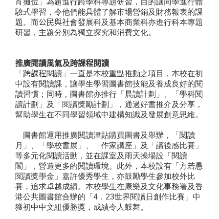
宵攤位」為題進行跨學科專題研習，目的讓同學進行體
驗式學習，令他們能具體了解市場營銷及財務報表的課
題。而
公民與社
會
發
展科及基本商業科亦進行科本專題
研習，主題分別為獨立探究和消費文化。
推廣閱讀風氣及跨課程閱讀
「
跨課程
閱讀」一直是本校重點推動之項目，本校在初
中設有閱讀課，讓學生學習圖書館技能及養成良好的閱
讀習慣；同時，圖書館亦推行「晨讀計劃」、「學科閱
讀計劃」及「閱讀獎勵計劃」，通過好書推介及分享，
幫助學生在不同學習領域中建構知識及發展創意思維。
圖書館運用推廣閱讀津貼購買圖書及舉辦，「閱讀
月」、「學校書展」、「作家講座」及「讀後感比賽」
等多元化閱讀活動，並在課室及雨天操場設「閱讀
閣」，營造更多的閱讀環境。此外，本校設有「方若愚
閱讀獎學金」嘉許優秀學生，亦鼓勵學生參加校外比
賽，追求卓越成績。本校學生在康樂及文化事務署及香
港公共圖書館合辦的「
4
．
23
世界閱讀日創作比賽」中
獲初中中文組優勝獎，成績令人鼓舞。