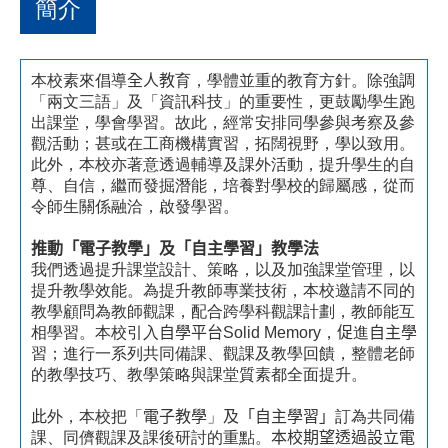
簡介
本校素來倡導
全人教
育，學體並重的教育方針。除強調
「兩文三語」及「資訊科技」的重要性，更鼓勵學生跑
出課堂，學會學習。故此，經常安排同學參與考察及參
觀活動；甚或在工商機構實習，拓闊視野，學以致用。
此外，本校亦著意透過輔導及課外活動，提升學生的自
尊、自信，繼而發掘潛能，培養對學校的歸屬感，從而
令師生關係融洽，啟發學習。
推動「
電子教學
」及「
自主學習
」教學法
我們透過提升課堂設計、策略，以及加強課堂管理，以
提升教學效能。為提升教師專業技術，本校邀請不同的
教學顧問為教師觀課，配合跨學科觀課計劃，教師能互
相學習。本校引入
自學平台
Solid Memory
，
促
進
自主學
習；進行一系列共同備課、觀課及教學回饋，整體老師
的教學技巧、教學策略與課堂質素都全面提升。
此
外，本校把「
電子教學
」
及「自主學習」
訂為共同備
課、同儕觀課及課後研討的重點。
本校期望透過設立電