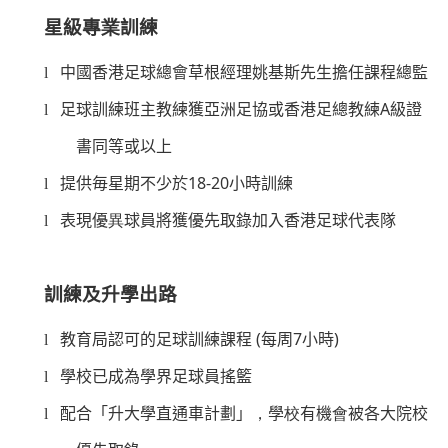
星級專
業
訓練
l
中國香港足球總會草根經理姚基斯先生擔任課程總監
A
l
足球訓練班主教練獲亞洲足協或香港足總教練
級證
書同等或以上
18-20
l
提供毎星期不少於
小時訓練
l
表現優
異
球員將獲優先取錄加入香港足球代表隊
訓練及升學出路
(
7
)
l
教育局認可的足球訓練課程
每周
小時
l
學校已成為學界足球員搖籃
l
配合
「升大學直通車計劃」
，
學
校
有機
會
被各大院校