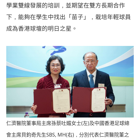
學業雙線發展的培訓
，
並期望在雙方長期合作
下
，
能夠在學生中找出「苗子」
，
栽培年輕球員
成為香港球壇的明日之星。
(
)
仁濟醫院董事局主席孫蔡吐媚女士
左
及中國香港足球總
SBS, MH(
)
會主席貝鈞奇先生
右
，
分別代表仁濟醫院董之