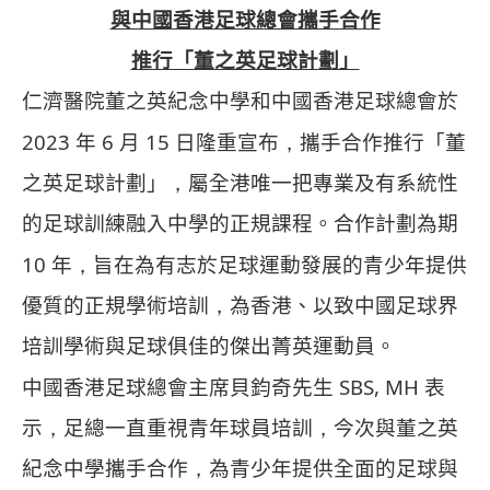
與中國香港足球總會攜手合作
推行「董之英足球計劃」
仁濟醫院董之英紀念中學和中國香港足球總會於
2023
6
15
年
月
日隆重宣布
，
攜手合作推行「董
之英足球計劃」
，
屬全港唯一把專業及有系統性
的足球訓練融入中學的正規課程。合作計劃為期
10
年
，
旨在為有志於足球運動發展的青少年提供
優質的正規學術培訓
，
為香港、以致中國足球界
培訓學術與足球俱佳的傑出菁英運動員。
SBS, MH
中國香港足球總會主席貝鈞奇先生
表
示
，
足總一直重視青年球員培訓
，
今次與董之英
紀念中學攜手合作
，
為青少年提供全面的足球與