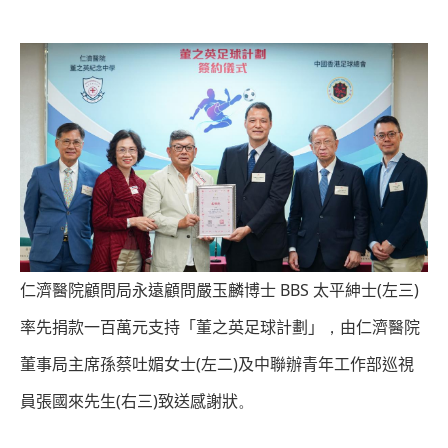
BBS
(
)
仁濟醫院顧問局永遠顧問嚴玉麟博士
太平紳士
左三
率先捐款一百萬元支持「董之英足球計劃」
，
由仁濟醫院
(
)
董事局主席孫蔡吐媚女士
左二
及中聯辦青年工作部巡視
(
)
員張國來先生
右三
致送感謝狀
。