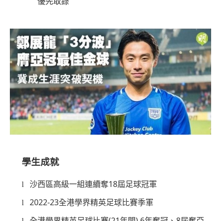
優先取錄
學生成就
18
l
沙西區高級一組連續奪
屆足球冠軍
2022-23
l
全港學界精英足球比賽季軍
(21
) 6
8
l
全港學界精英足球比賽
年間
年奪冠、
屆奪亞