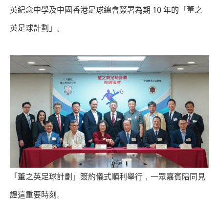
10
英紀念中學及中國香港足球總會簽署為期
年的「董之
英足球計劃」
。
「董之英足球計劃」簽約儀式順利舉行
，
一眾嘉賓陪同見
證這重要時刻
。