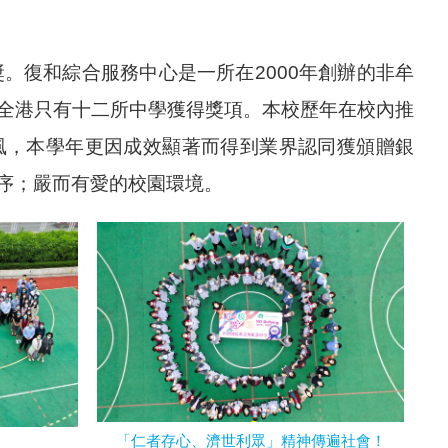
獎。復和綜合服務中心是一所在
2000
年創辦的非牟
全港只有十二所中學獲得獎項。本校歷年在校內推
風，本學年更因成效顯著而得到業界認同獲頒贈銀
序；嚴而有愛的校園環境。
「仁者存心、濟世利眾」精神傳遍社會！