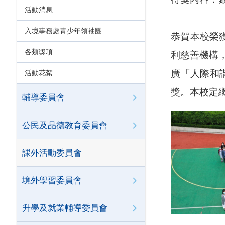
活動消息
入境事務處青少年領袖團
恭賀本校榮
各類獎項
利慈善機構
活動花絮
廣「人際和
獎。本校定
輔導委員會
公民及品德教育委員會
課外活動委員會
境外學習委員會
升學及就業輔導委員會