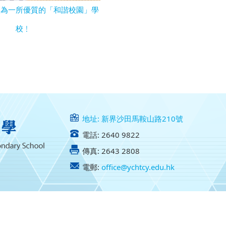
校為一所優質的「和諧校園」學
校﹗
地址: 新界沙田馬鞍山路210號
電話: 2640 9822
傳真: 2643 2808
電郵:
office@ychtcy.edu.hk