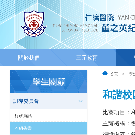
關於我們
三元教育
首頁
>
學
學生關顧
和諧校園
訓導委員會
比賽項目：
行政資訊
主辦機構：
本組榮譽
得獎內容：