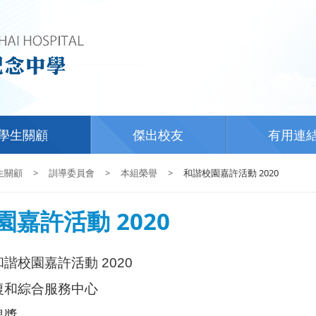
學生關顧
傑出校友
有用連
生關顧
>
訓導委員會
>
本組榮譽
>
和諧校園嘉許活動 2020
嘉許活動 2020
和諧校園嘉許活動
2020
復和綜合服務中心
銀獎