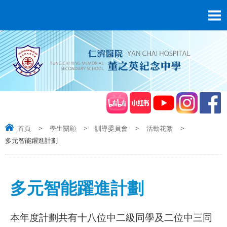
首頁
>
學生關顧
>
訓導委員會
>
活動花絮
>
多元智能躍進計劃
多元智能躍進計劃
本年度計劃共有
十八
位中二級同學及二位中三同