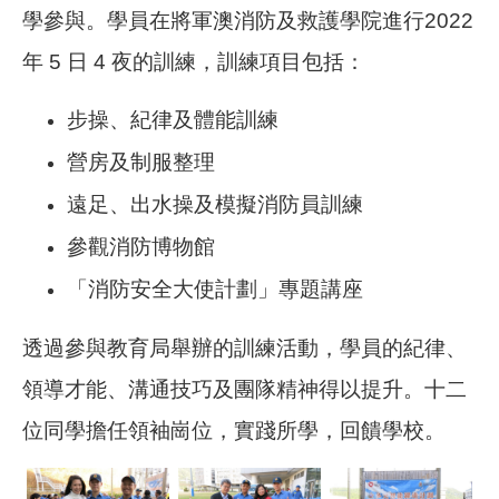
學參與。學員在將軍澳消防及救護學院進行2022
年
5
日
4
夜的訓練，訓練項目包括：
步操、紀律及體能訓練
營房及制服整理
遠足、出水操及模擬消防員訓練
參觀消防博物館
「消防安全大使計劃」專題講座
透過參與教育局舉辦的訓練活動，學員的紀律、
領導才能、溝通技巧及團隊精神得以提升。
十二
位同學擔任領袖崗位，實踐所學，回饋學校。